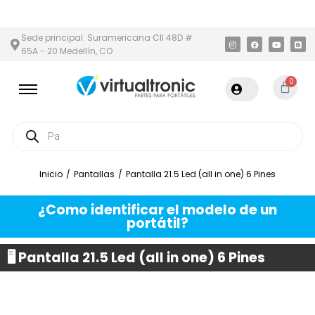
 ÁREA METROPOLITANA
PAGO CONTRA ENTREGA,
EN MEDELLÍN Y
Sede principal: Suramericana Cll 48D #
65A - 20 Medellín, CO
0
Inicio
/
Pantallas
/
Pantalla 21.5 Led (all in one) 6 Pines
¿Como identificar el modelo de un
portátil?
🖥️ Pantalla 21.5 Led (all in one) 6 Pines