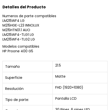
Detalles del Producto
Numeros de parte compatibles
LM215WF4 LG
M215HGE-L23 INNOLUX
M215HTN01.1 AUO
LM215WF4-TLG1 LG
LM215WF4-TLG2 LG
Modelos compatibles
HP Proone 400 G5
21.5
Tamaño
Matte
Superficie
FHD (1920×1080)
Resolución
Pantalla LCD
Tipo de parte:
30 Pines, 6 pines LED