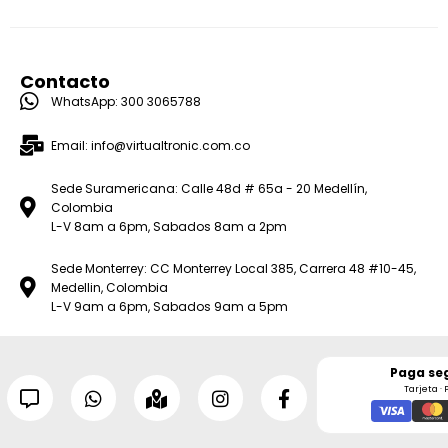
Contacto
WhatsApp: 300 3065788
Email: info@virtualtronic.com.co
Sede Suramericana: Calle 48d # 65a - 20 Medellín,
Colombia
L-V 8am a 6pm, Sabados 8am a 2pm
Sede Monterrey: CC Monterrey Local 385, Carrera 48 #10-45,
Medellin, Colombia
L-V 9am a 6pm, Sabados 9am a 5pm
Paga se
Tarjeta · 