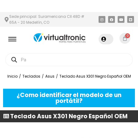
 Y ÁREA METROPOLITANA
PAGO CONTRA ENTREGA,
EN MEDELLÍN 
Sede principal: Suramericana Cll 48D #
65A - 20 Medellín, CO
0
Inicio
/
Teclados
/
Asus
/
Teclado Asus X301 Negro Español OEM
¿Como identificar el modelo de un
portátil?
⌨️ Teclado Asus X301 Negro Español OEM