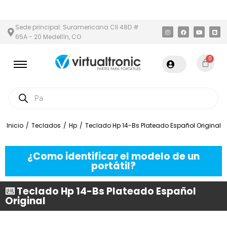
 Y ÁREA METROPOLITANA
PAGO CONTRA ENTREGA,
EN MEDELLÍN
Sede principal: Suramericana Cll 48D #
65A - 20 Medellín, CO
0
Inicio
/
Teclados
/
Hp
/
Teclado Hp 14-Bs Plateado Español Original
¿Como identificar el modelo de un
portátil?
⌨️ Teclado Hp 14-Bs Plateado Español
Original