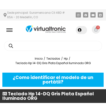
ÁREA METROPOLITANA
PAGO CONTRA ENTREGA,
EN MEDELLÍN Y 
Sede principal: Suramericana Cll 48D #
65A - 20 Medellín, CO
0
Inicio
/
Teclados
/
Hp
/
Teclado Hp 14-DQ Gris Plata Español Iluminado ORG
¿Como identificar el modelo de un
portátil?
⌨️ Teclado Hp 14-DQ Gris Plata Español
Iluminado ORG