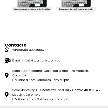
Contacto
WhatsApp: 300 3065788
Email: info@virtualtronic.com.co
Sede Suramericana: Calle 48d # 65a - 20 Medellín,
Colombia
L-V 8am a 6pm, Sabados 8am a 2pm
Sede Monterrey: CC Monterrey Local 385, Carrera 48 #10-45,
Medellin, Colombia
L-V 9am a 6pm, Sabados 9am a 5pm