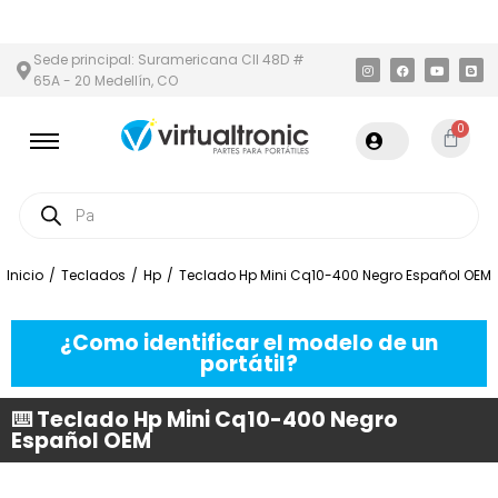
 Y ÁREA METROPOLITANA
PAGO CONTRA ENTREGA,
EN MEDELLÍN
Sede principal: Suramericana Cll 48D #
65A - 20 Medellín, CO
0
Inicio
/
Teclados
/
Hp
/
Teclado Hp Mini Cq10-400 Negro Español OEM
¿Como identificar el modelo de un
portátil?
⌨️ Teclado Hp Mini Cq10-400 Negro
Español OEM