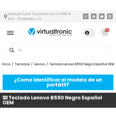
ÁREA METROPOLITANA
PAGO CONTRA ENTREGA,
EN MEDELLÍN Y 
Sede principal: Suramericana Cll 48D #
65A - 20 Medellín, CO
0
Inicio
/
Teclados
/
Lenovo
/
Teclado Lenovo B550 Negro Español OEM
¿Como identificar el modelo de un
portátil?
⌨️ Teclado Lenovo B550 Negro Español
OEM