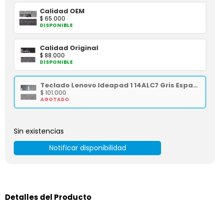
Calidad OEM
$
65.000
DISPONIBLE
Calidad Original
$
88.000
DISPONIBLE
Teclado Lenovo Ideapad 1 14ALC7 Gris Español
$
101.000
AGOTADO
Sin existencias
Notificar disponibilidad
Detalles del Producto