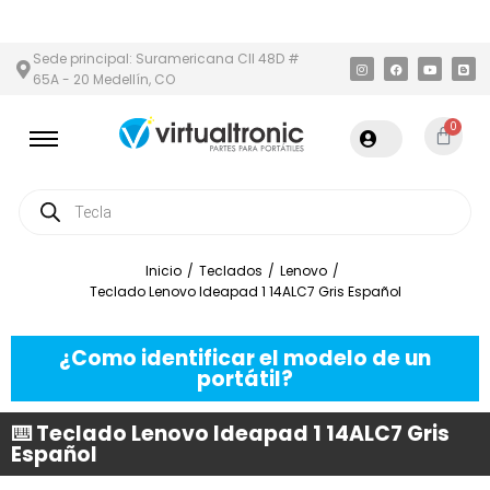
REA METROPOLITANA
PAGO CONTRA ENTREGA,
EN MEDELLÍN Y Á
Sede principal: Suramericana Cll 48D #
65A - 20 Medellín, CO
0
Inicio
/
Teclados
/
Lenovo
/
Teclado Lenovo Ideapad 1 14ALC7 Gris Español
¿Como identificar el modelo de un
portátil?
⌨️ Teclado Lenovo Ideapad 1 14ALC7 Gris
Español