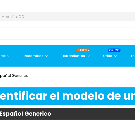
 ÁREA METROPOLITANA
PAGO CONTRA ENTREGA,
EN MEDELLÍN Y
 Medellín, CO
JAKEMY
ORICO
res
Recambios
Herramientas
Orico
Th
spañol Generico
ntificar el modelo de un
 Español Generico