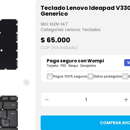
Teclado Lenovo Ideapad V330
Generico
SKU:
KLEN-147
Categorías:
Lenovo
,
Teclados
$
65.000
COP (IVA incluido)
Paga seguro con
Wompi
Tarjeta · PSE · Nequi · Daviplata
Pagos 100% seguros
Datos protegidos
COMPRAR AH