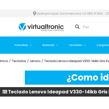
Y ÁREA METROPOLITANA
PAGO CONTRA ENTREGA,
EN MEDELLÍN Y
Sede principal: Suramericana Cll 48D # 65A - 20
Pantallas
Baterías
Teclados
Cargado
Inicio
/
Teclados
/
Lenovo
/
Teclado Lenovo Ideapad V330-14ikb Gris E
¿Como ide
⌨️ Teclado Lenovo Ideapad V330-14ikb Gris