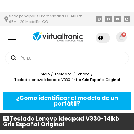
Y ÁREA METROPOLITANA
PAGO CONTRA ENTREGA,
EN MEDELLÍN 
Sede principal: Suramericana Cll 48D #
65A - 20 Medellín, CO
0
Inicio
/
Teclados
/
Lenovo
/
Teclado Lenovo Ideapad V330-14ikb Gris Español Original
¿Como identificar el modelo de un
portátil?
⌨️ Teclado Lenovo Ideapad V330-14ikb
Gris Español Original