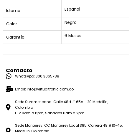
Español
Idioma
Negro
Color
6 Meses
Garantía
Contacto
WhatsApp: 300 3065788
Email: info@virtualtronic.com.co
Sede Suramericana: Calle 48d # 65a - 20 Medellín,
Colombia
L-V 8am a 6pm, Sabados 8am a 2pm
Sede Monterrey: CC Monterrey Local 385, Carrera 48 #10-45,
Medellin, Colombia