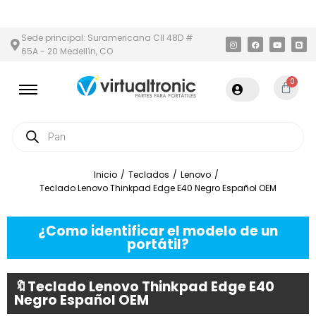
N Y ÁREA METROPOLITANA
PAGO CONTRA ENTREGA,
EN MEDELLÍN
Sede principal: Suramericana Cll 48D #
65A - 20 Medellín, CO
0
Inicio
/
Teclados
/
Lenovo
/
Teclado Lenovo Thinkpad Edge E40 Negro Español OEM
¿Como identificar el modelo de un
portátil?
🔖Teclado Lenovo Thinkpad Edge E40
Negro Español OEM