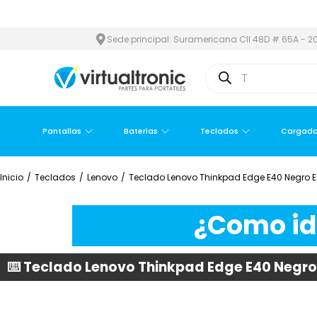
EA METROPOLITANA
PAGO CONTRA ENTREGA,
EN MEDELLÍN Y ÁR
Sede principal: Suramericana Cll 48D # 65A - 20
Pantallas
Baterías
Teclados
Cargado
Inicio
/
Teclados
/
Lenovo
/
Teclado Lenovo Thinkpad Edge E40 Negro 
¿Como ide
⌨️ Teclado Lenovo Thinkpad Edge E40 Negr