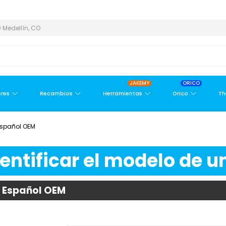
EA METROPOLITANA
PAGO CONTRA ENTREGA,
EN MEDELLÍN Y ÁRE
 Medellín, CO
JAKEMY
ORICO
res
Recambios
Herramientas
Orico
Th
Español OEM
ntificar el modelo de un
o Español OEM