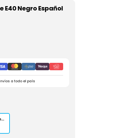
e E40 Negro Español
Envíos a todo el país
Teclado Lenovo Thinkpad Edge E40 Negro Español OEM