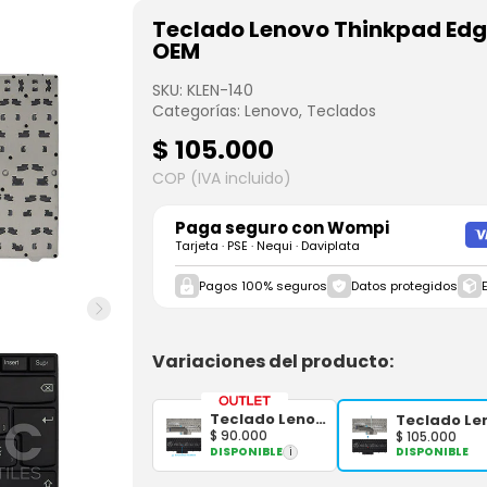
Teclado Lenovo Thinkpad Edg
OEM
SKU:
KLEN-140
Categorías:
Lenovo
,
Teclados
$
105.000
COP (IVA incluido)
Paga seguro con
Wompi
Tarjeta · PSE · Nequi · Daviplata
Pagos 100% seguros
Datos protegidos
Variaciones del producto:
Teclado Lenovo Thinkpad Edge E40 Negro Español OEM
$
90.000
$
105.000
DISPONIBLE
i
DISPONIBLE