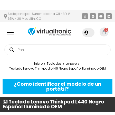
 Y ÁREA METROPOLITANA
PAGO CONTRA ENTREGA,
EN MEDELLÍN
Sede principal: Suramericana Cll 48D #
65A - 20 Medellín, CO
0
Inicio
/
Teclados
/
Lenovo
/
Teclado Lenovo Thinkpad L440 Negro Español Iluminado OEM
¿Como identificar el modelo de un
portátil?
⌨️ Teclado Lenovo Thinkpad L440 Negro
Español Iluminado OEM