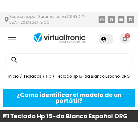
N Y ÁREA METROPOLITANA
PAGO CONTRA ENTREGA,
EN MEDELLÍ
Sede principal: Suramericana Cll 48D #
65A - 20 Medellín, CO
0
Inicio
/
Teclados
/
Hp
/
Teclado Hp 15-da Blanco Español ORG
¿Como identificar el modelo de un
portátil?
⌨️ Teclado Hp 15-da Blanco Español ORG