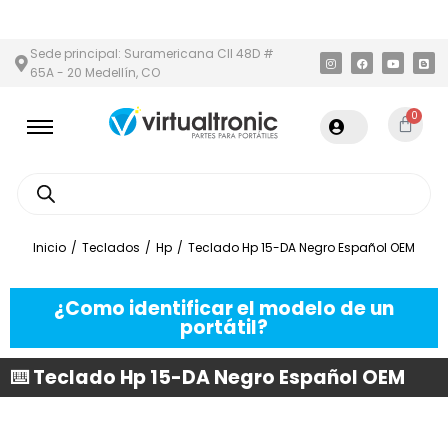
 Y ÁREA METROPOLITANA
PAGO CONTRA ENTREGA,
EN MEDELLÍN 
Sede principal: Suramericana Cll 48D #
65A - 20 Medellín, CO
0
Inicio
/
Teclados
/
Hp
/
Teclado Hp 15-DA Negro Español OEM
¿Como identificar el modelo de un
portátil?
⌨️ Teclado Hp 15-DA Negro Español OEM