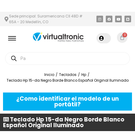
N Y ÁREA METROPOLITANA
PAGO CONTRA ENTREGA,
EN MEDELLÍ
Sede principal: Suramericana Cll 48D #
65A - 20 Medellín, CO
0
Inicio
/
Teclados
/
Hp
/
Teclado Hp 15-da Negro Borde Blanco Español Original Iluminado
¿Como identificar el modelo de un
portátil?
⌨️ Teclado Hp 15-da Negro Borde Blanco
Español Original Iluminado