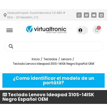
Y ÁREA METROPOLITANA
PAGO CONTRA ENTREGA,
EN MEDELLÍN 
Sede principal: Suramericana Cll 48D #
65A - 20 Medellín, CO
0
Inicio
/
Teclados
/
Lenovo
/
Teclado Lenovo Ideapad 310S-14ISK Negro Español OEM
¿Como identificar el modelo de un
portátil?
⌨️ Teclado Lenovo Ideapad 310S-14ISK
Negro Español OEM