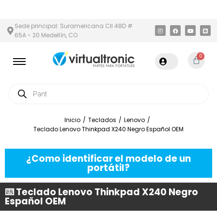
 Y ÁREA METROPOLITANA
PAGO CONTRA ENTREGA,
EN MEDELLÍN
Sede principal: Suramericana Cll 48D #
65A - 20 Medellín, CO
0
Inicio
/
Teclados
/
Lenovo
/
Teclado Lenovo Thinkpad X240 Negro Español OEM
¿Como identificar el modelo de un
portátil?
⌨️ Teclado Lenovo Thinkpad X240 Negro
Español OEM