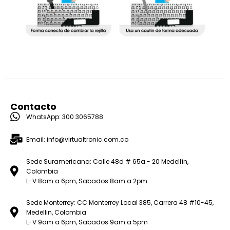
Contacto
WhatsApp: 300 3065788
Email: info@virtualtronic.com.co
Sede Suramericana: Calle 48d # 65a - 20 Medellín,
Colombia
L-V 8am a 6pm, Sabados 8am a 2pm
Sede Monterrey: CC Monterrey Local 385, Carrera 48 #10-45,
Medellin, Colombia
L-V 9am a 6pm, Sabados 9am a 5pm