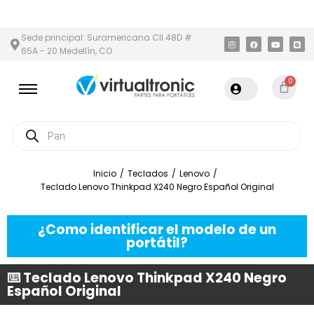
 Y ÁREA METROPOLITANA
PAGO CONTRA ENTREGA,
EN MEDELLÍN
Sede principal: Suramericana Cll 48D #
65A - 20 Medellín, CO
0
Inicio
/
Teclados
/
Lenovo
/
Teclado Lenovo Thinkpad X240 Negro Español Original
¿Como identificar el modelo de un
portátil?
⌨️ Teclado Lenovo Thinkpad X240 Negro
Español Original